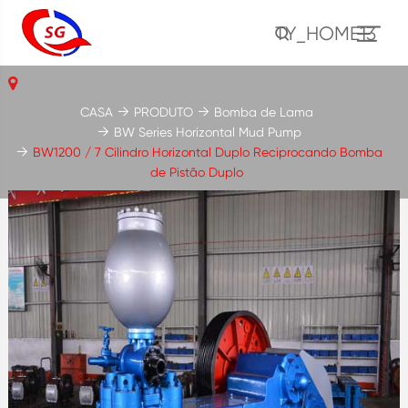
TY_HOME13
CASA
PRODUTO
Bomba de Lama
BW Series Horizontal Mud Pump
BW1200 / 7 Cilindro Horizontal Duplo Reciprocando Bomba
de Pistão Duplo