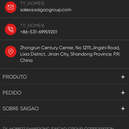
TY_HOME15
sales@saigaogroup.com
TY_HOME16
+86-531-69959201
Zhongrun Century Center, No 12111,Jingshi Road,
Lixia District, Jinan City, Shandong Province. P.R.
China
PRODUTO
PEDIDO
SOBRE SAIGAO