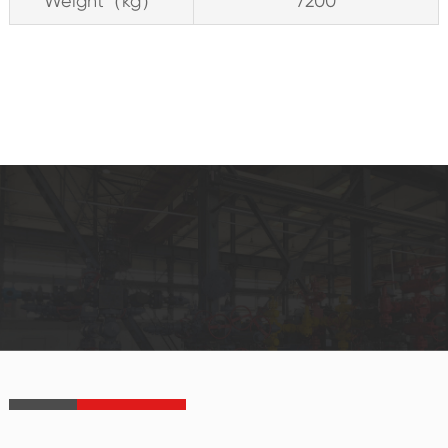
Weight（kg）
7200