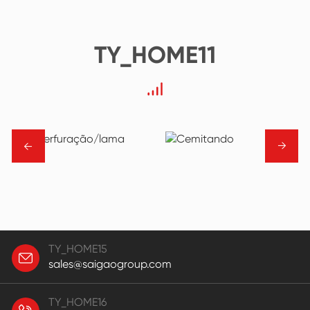
TY_HOME11
→
→
TY_HOME15
sales@saigaogroup.com
TY_HOME16