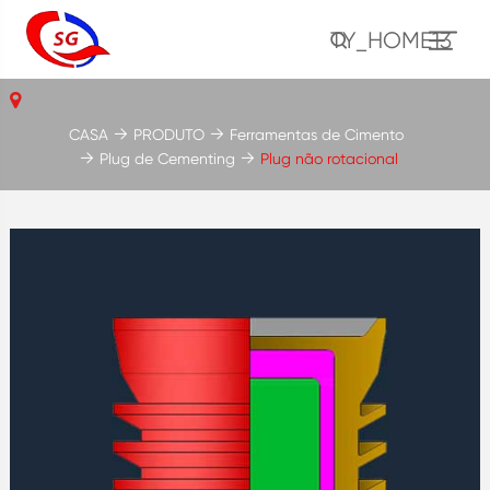
TY_HOME13
CASA
PRODUTO
Ferramentas de Cimento
Plug de Cementing
Plug não rotacional