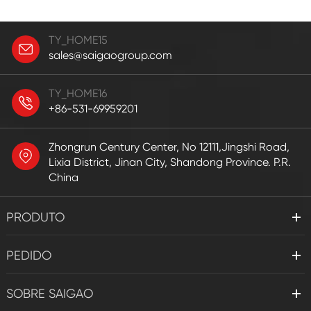
TY_HOME15
sales@saigaogroup.com
TY_HOME16
+86-531-69959201
Zhongrun Century Center, No 12111,Jingshi Road,
Lixia District, Jinan City, Shandong Province. P.R.
China
PRODUTO
PEDIDO
SOBRE SAIGAO