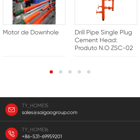
Motor de Downhole
Drill Pipe Single Plug
Cement Head:
Produto N.O ZSC-02
TY_HOME15
sales@saigaogroup.com
TY_HOME16
+86-531-69959201