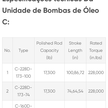
Unidade de Bombas de Óleo
C:
Polished Rod
Stroke
Rated
No.
Type
Capacity
Length
Torque
(Ib)
(in)
(in.Ibs)
C-228D-
1
17,300
100,86,72
228,000
173-100
C-228D-
2
17,300
74,64,54
228,000
173-74
C-160D-