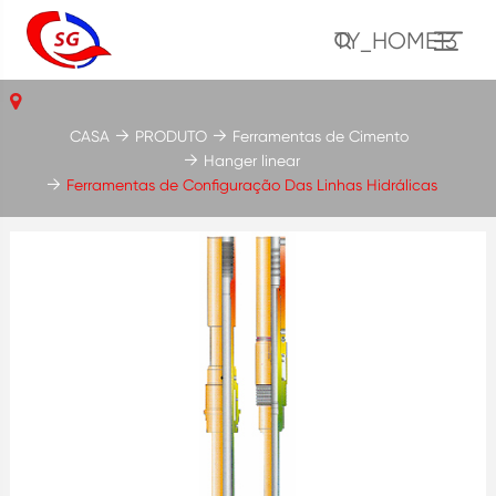
TY_HOME13
CASA
PRODUTO
Ferramentas de Cimento
Hanger linear
Ferramentas de Configuração Das Linhas Hidrálicas