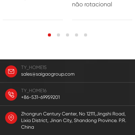
não rotacional
TY_HOME15
sales@saigaogroup.com
TY_HOME16
+86-531-69959201
Zhongrun Century Center, No 12111,Jingshi Road,
Lixia District, Jinan City, Shandong Province. P.R.
China