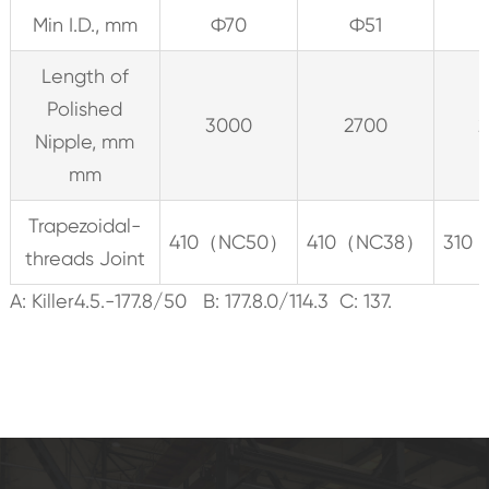
Min I.D., mm
Ф70
Ф51
Length of
Polished
3000
2700
2
Nipple, mm
mm
Trapezoidal-
410（NC50）
410（NC38）
310
threads Joint
A: Killer4.5.-177.8/50 B: 177.8.0/114.3 C: 137.