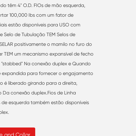
ado têm 4" O.D. FIOs de mão esquerda,
ortar 100,000 Ibs com um fator de
iais estão disponíveis para USO com
 Selo de Tubulação TEM Selos de
LAR positivamente o mamilo no furo do
lar TEM um mecanismo expansível de fecho
a "stabbed" Na conexão duplex e Quando
a é expandida para fornecer o engajamento
 liberado girando para a direita,
Da conexão duplex.Fios de Linha
s de esquerda também estão disponíveis
lex.
 and Collar