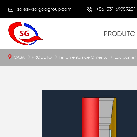
sales@saigaogroup.com
+86-531-69959201
PRODUTO
CASA
PRODUTO
Ferramentas de Cimento
Equipament