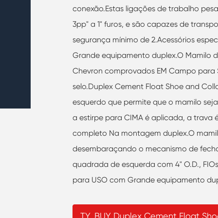
conexão.Estas ligações de trabalho pes
3pp" a 1" furos, e são capazes de transp
segurança mínimo de 2.Acessórios espec
Grande equipamento duplex.O Mamilo de
Chevron comprovados EM Campo para SE
selo.Duplex Cement Float Shoe and Col
esquerdo que permite que o mamilo sej
a estirpe para CIMA é aplicada, a trav
completo Na montagem duplex.O mamilo é
desembaraçando o mecanismo de fecho 
quadrada de esquerda com 4" O.D., FIO
para USO com Grande equipamento dup
TY_BUY Duplex Cement Float Shoe