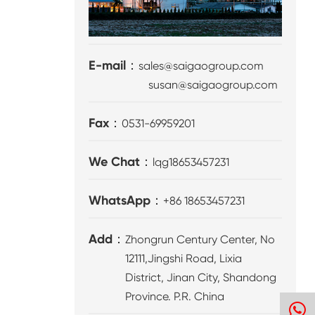
E-mail：
sales@saigaogroup.com
susan@saigaogroup.com
Fax：
0531-69959201
We Chat：
lqg18653457231
WhatsApp：
+86 18653457231
Add：
Zhongrun Century Center, No
12111,Jingshi Road, Lixia
District, Jinan City, Shandong
Province. P.R. China