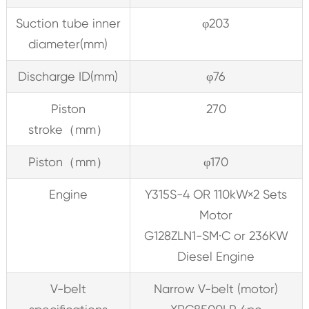
Suction tube inner
φ203
diameter(mm)
Discharge ID(mm)
φ76
Piston
270
stroke（mm）
Piston（mm）
φ170
Engine
Y315S-4 OR 110kW×2 Sets
Motor
G128ZLN1-SM·C or 236KW
Diesel Engine
V-belt
Narrow V-belt (motor)