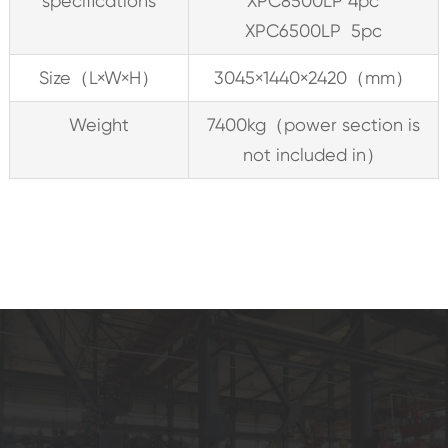
specifications
XPC8500LP 4pc
XPC6500LP 5pc
Size（L×W×H）
3045×1440×2420（mm）
Weight
7400kg（power section is
not included in）