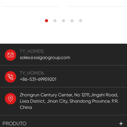
TY_HOME15
sales@saigaogroup.com
TY_HOME16
+86-531-69959201
Zhongrun Century Center, No 12111,Jingshi Road,
Lixia District, Jinan City, Shandong Province. P.R.
China
PRODUTO