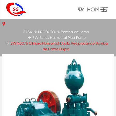
TY_HOME13
CASA
PRODUTO
Bomba de Lama
BW Series Horizontal Mud Pump
BW1450/6 Cilindro Horizontal Duplo Reciprocando Bomba
de Pistão Duplo