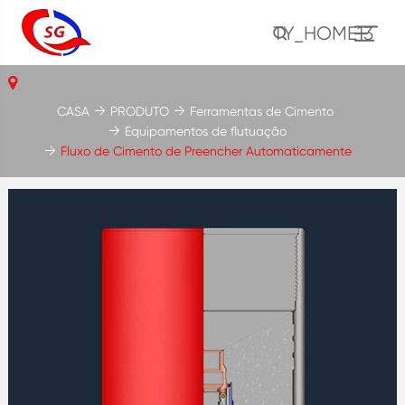
TY_HOME13
CASA
PRODUTO
Ferramentas de Cimento
Equipamentos de flutuação
Fluxo de Cimento de Preencher Automaticamente