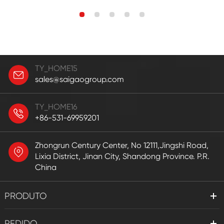
TY_HOME15
sales@saigaogroup.com
TY_HOME16
+86-531-69959201
Zhongrun Century Center, No 12111,Jingshi Road,
Lixia District, Jinan City, Shandong Province. P.R.
China
PRODUTO
PEDIDO