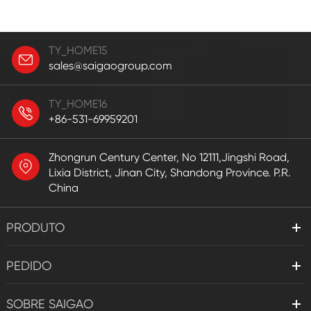
TY_HOME15
sales@saigaogroup.com
TY_HOME16
+86-531-69959201
Zhongrun Century Center, No 12111,Jingshi Road,
Lixia District, Jinan City, Shandong Province. P.R.
China
PRODUTO
PEDIDO
SOBRE SAIGAO