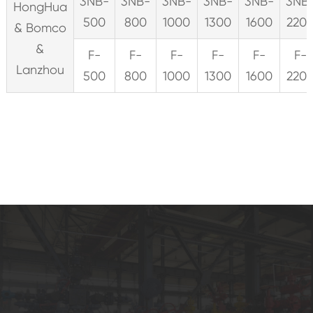
3NB-
3NB-
3NB-
3NB-
3NB-
3NB
HongHua
500
800
1000
1300
1600
220
& Bomco
&
F-
F-
F-
F-
F-
F-
Lanzhou
500
800
1000
1300
1600
220