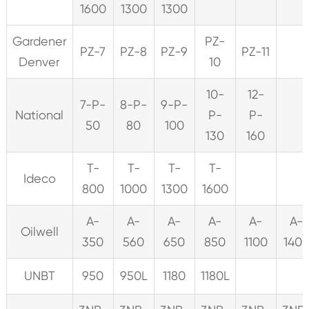
1600
1300
1300
Gardener
PZ-
PZ-7
PZ-8
PZ-9
PZ-11
Denver
10
10-
12-
7-P-
8-P-
9-P-
National
P-
P-
50
80
100
130
160
T-
T-
T-
T-
Ideco
800
1000
1300
1600
A-
A-
A-
A-
A-
A-
Oilwell
350
560
650
850
1100
140
UNBT
950
950L
1180
1180L