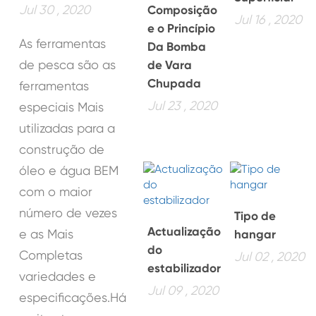
Jul 30 , 2020
Composição
Jul 16 , 2020
e o Princípio
As ferramentas
Da Bomba
de pesca são as
de Vara
Chupada
ferramentas
Jul 23 , 2020
especiais Mais
utilizadas para a
construção de
óleo e água BEM
com o maior
número de vezes
Tipo de
Actualização
e as Mais
hangar
do
Completas
Jul 02 , 2020
estabilizador
variedades e
Jul 09 , 2020
especificações.Há