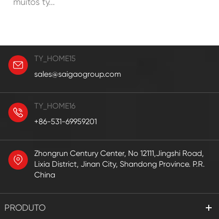
muitos ty...
TY_HOME15
sales@saigaogroup.com
TY_HOME16
+86-531-69959201
Zhongrun Century Center, No 12111,Jingshi Road,
Lixia District, Jinan City, Shandong Province. P.R.
China
PRODUTO