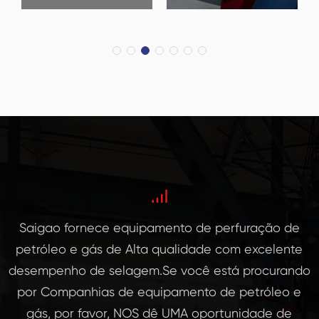
Rod Pump
Bomba
chupador
de Lama
Bomba
Crosshead
Sucker Rod
PumpsThe
O Crosshead
Sucker Rod
é fabricado
pumps Pode
a partir de a
Saigao fornece equipamento de perfuração de
ser
ço fundido
petróleo e gás de Alta qualidade com excelente
afundado
de Alta
desempenho de selagem.Se você está procurando
EM poços Na
qualidade e
por Companhias de equipamento de petróleo e
sequência
OS guias são
gás, por favor, NOS dê UMA oportunidade de