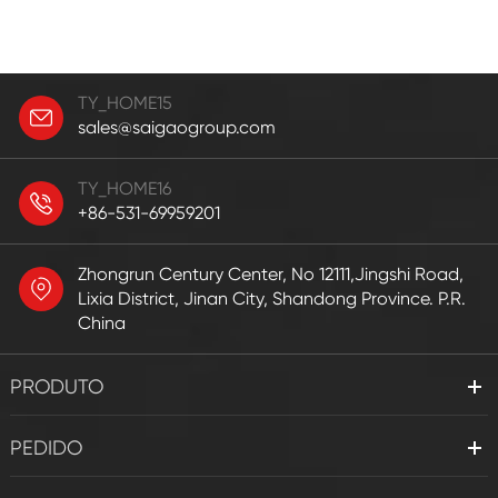
TY_HOME15
sales@saigaogroup.com
TY_HOME16
+86-531-69959201
Zhongrun Century Center, No 12111,Jingshi Road,
Lixia District, Jinan City, Shandong Province. P.R.
China
PRODUTO
PEDIDO