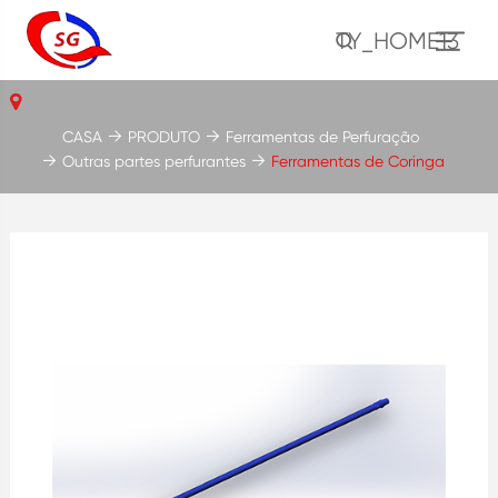
TY_HOME13
CASA
PRODUTO
Ferramentas de Perfuração
Outras partes perfurantes
Ferramentas de Coringa