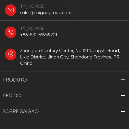
TY_HOME15
sales@saigaogroup.com
TY_HOME16
+86-531-69959201
Zhongrun Century Center, No 12111,Jingshi Road,
Lixia District, Jinan City, Shandong Province. P.R.
China
PRODUTO
PEDIDO
SOBRE SAIGAO