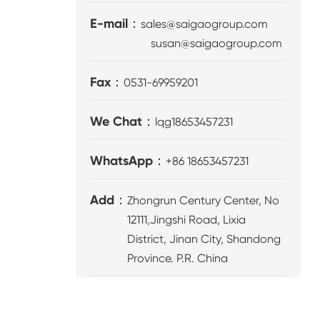
E-mail：
sales@saigaogroup.com
susan@saigaogroup.com
Fax：
0531-69959201
We Chat：
lqg18653457231
WhatsApp：
+86 18653457231
Add：
Zhongrun Century Center, No
12111,Jingshi Road, Lixia
District, Jinan City, Shandong
Province. P.R. China