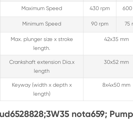
Maximum Speed
430 rpm
600
Minimum Speed
90 rpm
75 
Max. plunger size x stroke
42x35 mm
length.
Crankshaft extension Dia.x
30x52 mm
length
Keyway (width x depth x
8x4x50 mm
length)
aud6528828;3W35 nota659; Pump