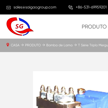
sales@saigaogroup.com
+86-531-69959201
PRODUTO
CASA
PRODUTO
Bomba de Lama
T Série Triplo Mer