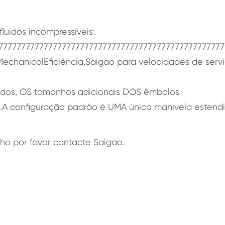
luidos incompressíveis:
7777777777777777777777777777777777777777777777777
echanicalEficiência.Saigao para velocidades de serv
dos, OS tamanhos adicionais DOS êmbolos
s.A configuração padrão é UMA única manivela estendi
 por favor contacte Saigao.