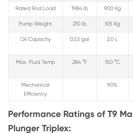
Rated Rod Load
1984 lb
900 Kg
Pump Weight
210 lb
105 Kg
Oil Capacity
0.53 gal
2.0 L
Max. Fluid Temp
284 °F
150 °C
Mechanical
90%
Efficiency
Performance Ratings of T9 M
Plunger Triplex: