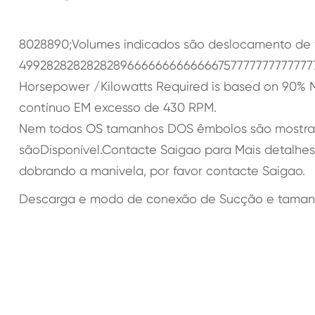
​​8028890;Volumes indicados são deslocamento de f
499282828282828966666666666667577777777777777
Horsepower /Kilowatts Required is based on 90% M
contínuo EM excesso de 430 RPM.
Nem todos OS tamanhos DOS êmbolos são mostra
sãoDisponível.Contacte Saigao para Mais detalhe
dobrando a manivela, por favor contacte Saigao.
Descarga e modo de conexão de Sucção e tamanho