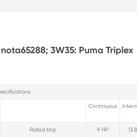
9 nota65288; 3W35: Puma Triplex
pecifications
Continuous
Interm
Rated bhp
9 HP
13.