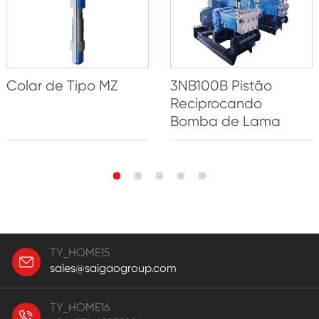
Colar de Tipo MZ
3NB100B Pistão
Reciprocando
Bomba de Lama
TY_HOME15
sales@saigaogroup.com
TY_HOME16