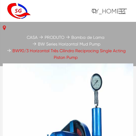
TY_HOME13
CASA
PRODUTO
Bomba de Lama
BW Series Horizontal Mud Pump
BW90/3 Horizontal Três Cilindro Reciprocing Single Acting
Piston Pump