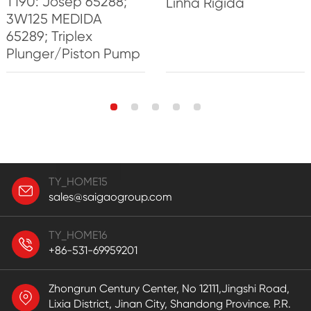
T190: Josep 65288;
Linha Rígida
3W125 MEDIDA
65289; Triplex
Plunger/Piston Pump
TY_HOME15
sales@saigaogroup.com
TY_HOME16
+86-531-69959201
Zhongrun Century Center, No 12111,Jingshi Road,
Lixia District, Jinan City, Shandong Province. P.R.