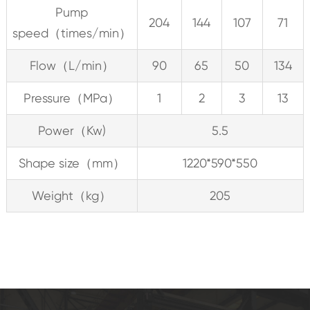
Pump
204
144
107
71
speed（times/min）
Flow（L/min）
90
65
50
134
Pressure（MPa）
1
2
3
13
Power（Kw)
5.5
Shape size（mm）
1220*590*550
Weight（kg）
205