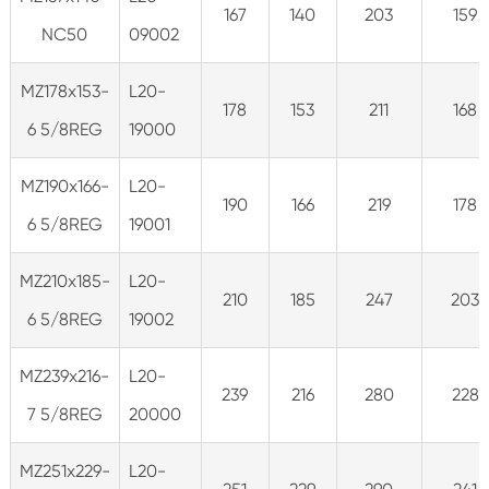
167
140
203
159
NC50
09002
MZ178x153-
L20-
178
153
211
168
6 5/8REG
19000
MZ190x166-
L20-
190
166
219
178
6 5/8REG
19001
MZ210x185-
L20-
210
185
247
203
6 5/8REG
19002
MZ239x216-
L20-
239
216
280
228
7 5/8REG
20000
MZ251x229-
L20-