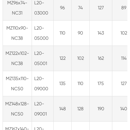
MZ96x74-
L20-
96
74
127
89
NC31
03000
MZ110x90-
L20-
110
90
143
102
NC38
05000
MZ122x102-
L20-
122
102
162
114
NC38
05001
MZ135x110-
L20-
135
110
175
127
NC50
09000
MZ148x128-
L20-
148
128
190
140
NC50
09001
MZ167x140-
L20-