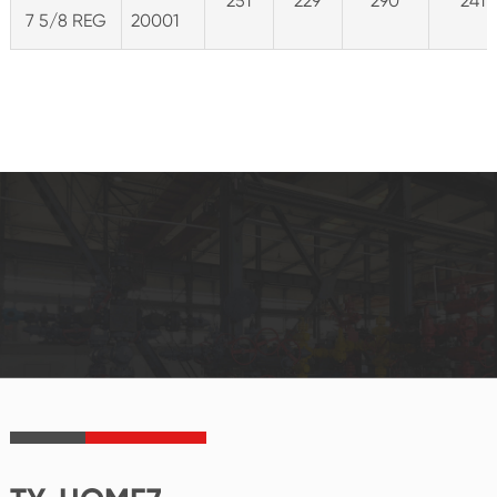
251
229
290
241
7 5/8 REG
20001