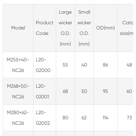
Large
Small
Product
wicker
wicker
Catc
Model
OD(mm)
Code
O.D.
O.D.
size(m
(mm)
(mm)
MZ55×40-
L20-
55
40
86
48
NC26
02000
MZ68×50-
L20-
68
50
95
60
NC26
02001
MZ80×62-
L20-
80
62
114
73
NC26
02002