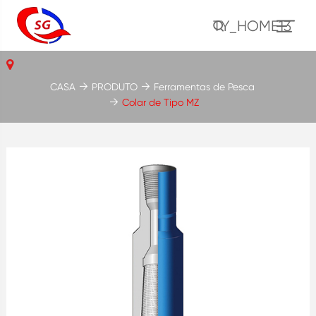
TY_HOME13
CASA
PRODUTO
Ferramentas de Pesca
Colar de Tipo MZ