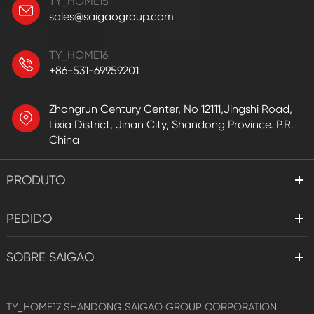
TY_HOME15
sales@saigaogroup.com
TY_HOME16
+86-531-69959201
Zhongrun Century Center, No 12111,Jingshi Road,
Lixia District, Jinan City, Shandong Province. P.R.
China
PRODUTO
PEDIDO
SOBRE SAIGAO
TY_HOME17
SHANDONG SAIGAO GROUP CORPORATION