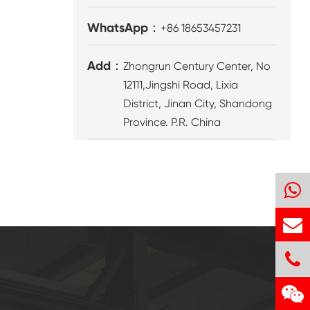
WhatsApp：
+86 18653457231
Add：
Zhongrun Century Center, No
12111,Jingshi Road, Lixia
District, Jinan City, Shandong
Province. P.R. China