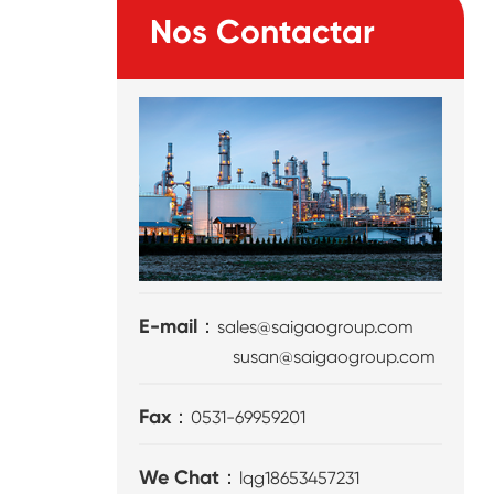
Nos Contactar
E-mail：
sales@saigaogroup.com
susan@saigaogroup.com
Fax：
0531-69959201
We Chat：
lqg18653457231