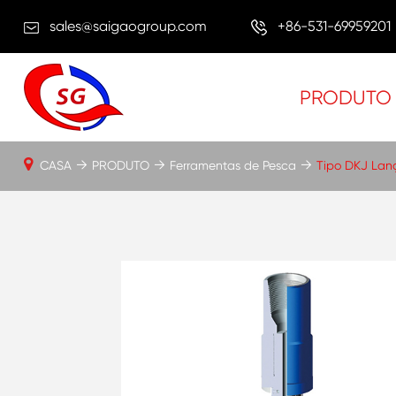
sales@saigaogroup.com
+86-531-69959201
PRODUTO
CASA
PRODUTO
Ferramentas de Pesca
Tipo DKJ Lan