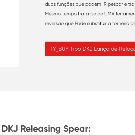
duas funções que podem IR pescar e tra
Mesmo tempo.Trata-se de UMA ferrament
reversão que Pode substituir a torneira 
TY_BUY Tipo DKJ Lança de Reloc
 DKJ Releasing Spear: