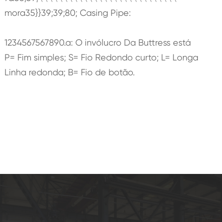
mora35}}39;39;80; Casing Pipe:
1234567567890.a: O invólucro Da Buttress está
P= Fim simples; S= Fio Redondo curto; L= Longa
Linha redonda; B= Fio de botão.