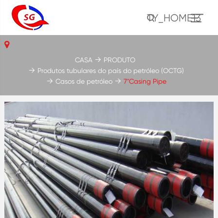
TY_HOME13
CASA
PRODUTO
Produtos tubulares do país do petróleo (OCTG)
Casos de petróleo
7''Casing Pipe