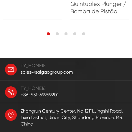
Quintuplex Plunger /
Bomba de Pistão
TY_HOME15
sales@saigaogroup.com
TY_HOME16
+86-531-69959201
Zhongrun Century Center, No 12111,Jingshi Road,
Lixia District, Jinan City, Shandong Province. P.R.
China