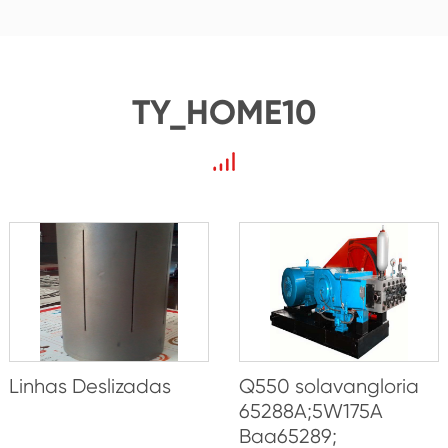
TY_HOME10
Linhas Deslizadas
Q550 solavangloria
65288A;5W175A
Baa65289;