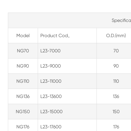
Specifica
Model
Product Cod。
O.D.(mm)
NG70
L23-7000
70
NG90
L23-9000
90
NG110
L23-11000
110
NG136
L23-13600
136
NG150
L23-15000
150
NG176
L23-17600
176