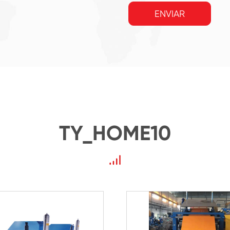
ENVIAR
TY_HOME10