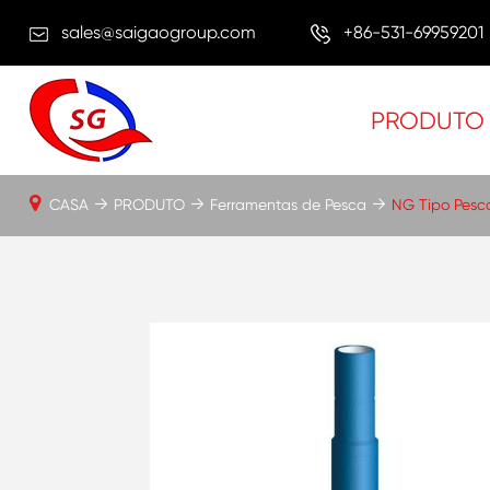
sales@saigaogroup.com
+86-531-69959201
PRODUTO
CASA
PRODUTO
Ferramentas de Pesca
NG Tipo Pesc