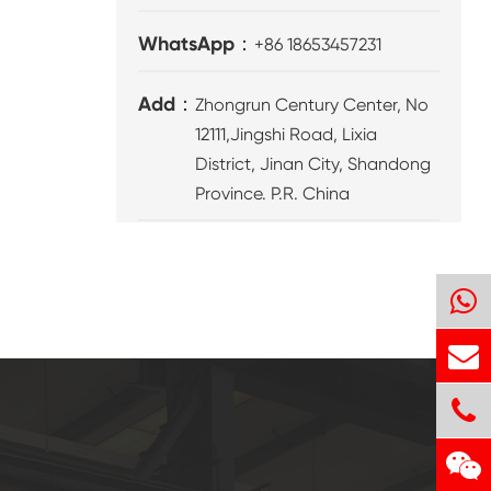
WhatsApp：
+86 18653457231
Add：
Zhongrun Century Center, No
12111,Jingshi Road, Lixia
District, Jinan City, Shandong
Province. P.R. China