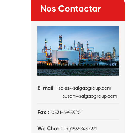
Nos Contactar
E-mail：
sales@saigaogroup.com
susan@saigaogroup.com
Fax：
0531-69959201
We Chat：
lqg18653457231