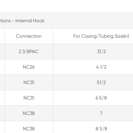
tions - Internal Hook
Connection
For Casing/Tubing Size(in)
2 3/8PAC
31/2
NC26
4 1/2
NC31
51/2
NC31
6 5/8
NC38
7
NC38
8 5/8