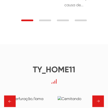
causa de...
TY_HOME11
→
→