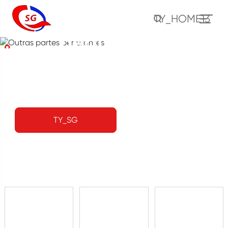
Outras partes
TY_HOME13
perfurantes
CASA
PRODUTO
Ferramentas de Perfuração
Outras partes perfurantes
TY_SG