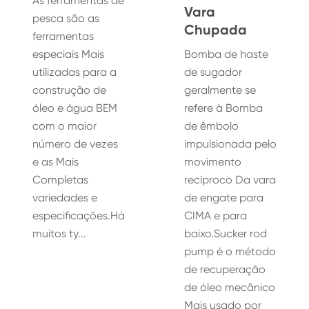
As ferramentas de
Vara
pesca são as
Chupada
ferramentas
especiais Mais
Bomba de haste
utilizadas para a
de sugador
construção de
geralmente se
óleo e água BEM
refere à Bomba
com o maior
de êmbolo
número de vezes
impulsionada pelo
e as Mais
movimento
Completas
recíproco Da vara
variedades e
de engate para
especificações.Há
CIMA e para
muitos ty...
baixo.Sucker rod
pump é o método
de recuperação
de óleo mecânico
Mais usado por