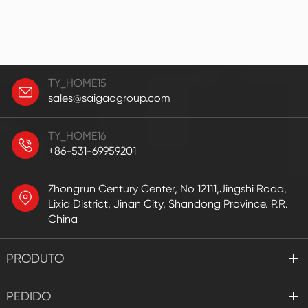
TY_HOME15
sales@saigaogroup.com
TY_HOME16
+86-531-69959201
Zhongrun Century Center, No 12111,Jingshi Road,
Lixia District, Jinan City, Shandong Province. P.R.
China
PRODUTO
PEDIDO