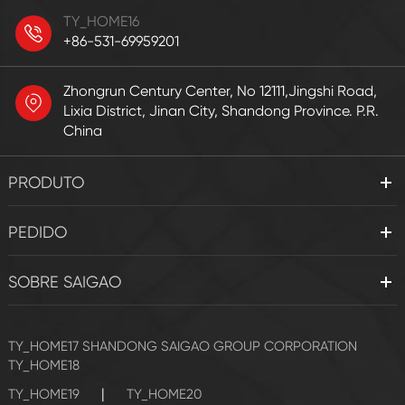
TY_HOME16
+86-531-69959201
Zhongrun Century Center, No 12111,Jingshi Road,
Lixia District, Jinan City, Shandong Province. P.R.
China
PRODUTO
PEDIDO
SOBRE SAIGAO
TY_HOME17
SHANDONG SAIGAO GROUP CORPORATION
TY_HOME18
|
TY_HOME19
TY_HOME20