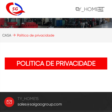
TY_HOME13
CASA
Política de privacidade
POLÍTICA DE PRIVACIDADE
TY_HOME15
sales@saigaogroup.com