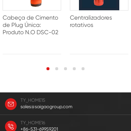
Cabeça de Cimento
Centralizadores
de Plug Única:
rotativos
Produto N.O DSC-02
TY_HOME15
sales@saigaogroup.com
TY_HOME16
+86-531-69959201