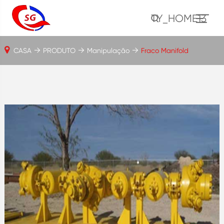
TY_HOME13
CASA
PRODUTO
Manipulação
Fraco Manifold