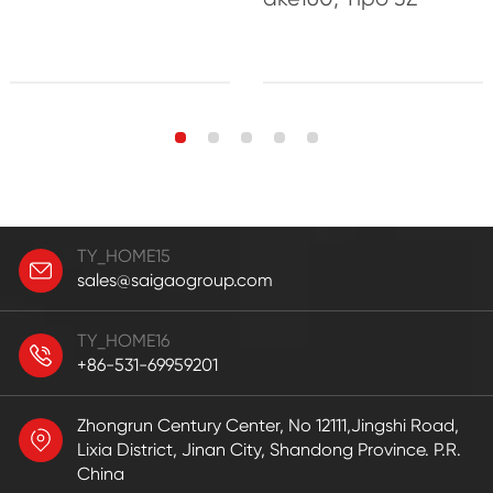
TY_HOME15
sales@saigaogroup.com
TY_HOME16
+86-531-69959201
Zhongrun Century Center, No 12111,Jingshi Road,
Lixia District, Jinan City, Shandong Province. P.R.
China