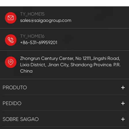
TY_HOME15
sales@saigaogroup.com
TY_HOME16
+86-531-69959201
Zhongrun Century Center, No 12111,Jingshi Road,
Lixia District, Jinan City, Shandong Province. P.R.
China
PRODUTO
PEDIDO
SOBRE SAIGAO