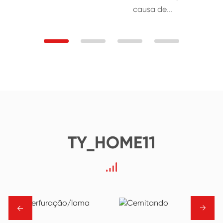
causa de...
TY_HOME11
→
→