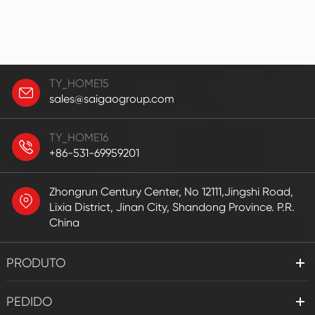
TY_HOME15
sales@saigaogroup.com
TY_HOME16
+86-531-69959201
Zhongrun Century Center, No 12111,Jingshi Road,
Lixia District, Jinan City, Shandong Province. P.R.
China
PRODUTO
PEDIDO