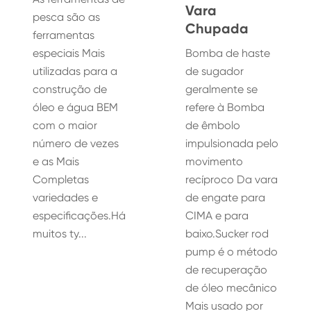
Vara
pesca são as
Chupada
ferramentas
especiais Mais
Bomba de haste
utilizadas para a
de sugador
construção de
geralmente se
óleo e água BEM
refere à Bomba
com o maior
de êmbolo
número de vezes
impulsionada pelo
e as Mais
movimento
Completas
recíproco Da vara
variedades e
de engate para
especificações.Há
CIMA e para
muitos ty...
baixo.Sucker rod
pump é o método
de recuperação
de óleo mecânico
Mais usado por