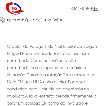
Hinged with Spiral Nail
TY_HOME13
Stop Collar
CASA
PRODUTO
Ferramentas de Cimento
Parar Colar
Hinged with Spiral Nail Stop Collar
O Colar de Paragem de Nail Espiral de Saigon
Hinged Pode ser usado tanto no invólucro
perturbado Como no invólucro não
perturbado para proporcionar a máxima
liberação Durante a rotação.Tem um sulco no
Meio EM que UMA unha espiral Pode ser
conduzida para UMA Melhor aderência no
invólucro.A faixa estreita prende firmemente o
colar EM posição EM torno do invólucro e,