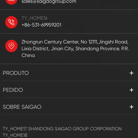
sales@saigaogroup.com
TY_HOME16
+86-531-69959201
Zhongrun Century Center, No 12111,Jingshi Road,
Lixia District, Jinan City, Shandong Province. P.R.
China
PRODUTO
PEDIDO
SOBRE SAIGAO
TY_HOME17
SHANDONG SAIGAO GROUP CORPORATION
TY_HOME18