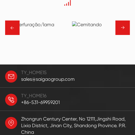
→
→
TY_HOME15
sales@saigaogroup.com
TY_HOME16
+86-531-69959201
Zhongrun Century Center, No 12111,Jingshi Road,
Lixia District, Jinan City, Shandong Province. P.R.
China