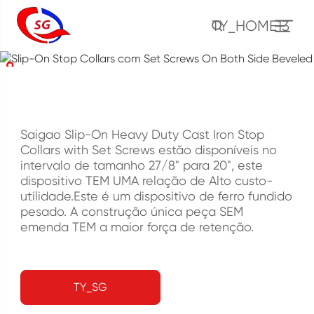
Slip-On Stop Collars
TY_HOME13
com Set Screws On
Both Side Beveled
CASA
PRODUTO
Ferramentas de Cimento
Parar Colar
Slip-On Stop Collars com Set Screws On Both Side Beveled
Saigao Slip-On Heavy Duty Cast Iron Stop
Collars with Set Screws estão disponíveis no
intervalo de tamanho 27/8" para 20", este
dispositivo TEM UMA relação de Alto custo-
utilidade.Este é um dispositivo de ferro fundido
pesado. A construção única peça SEM
emenda TEM a maior força de retenção.
TY_SG