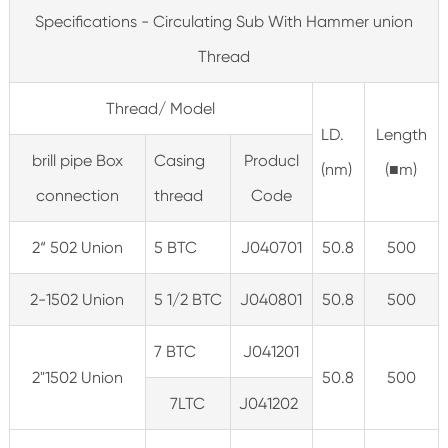
Specifications - Circulating Sub With Hammer union
Thread
Thread/ Model
LD.
Length
brill pipe Box
Casing
Producl
(nm)
(■m)
connection
thread
Code
2“ 502 Union
5 BTC
J040701
50.8
500
2-1502 Union
5 1/2 BTC
J040801
50.8
500
7 BTC
J041201
2"1502 Union
50.8
500
7LTC
J041202