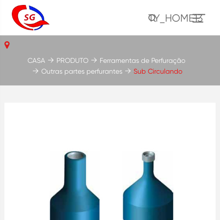
TY_HOME13
CASA
PRODUTO
Ferramentas de Perfuração
Outras partes perfurantes
Sub Circulando