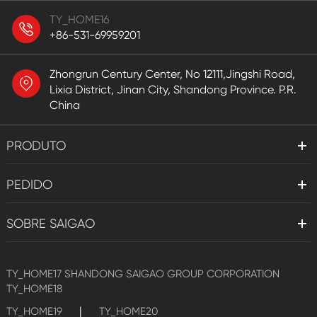
TY_HOME16
+86-531-69959201
Zhongrun Century Center, No 12111,Jingshi Road,
Lixia District, Jinan City, Shandong Province. P.R.
China
PRODUTO
PEDIDO
SOBRE SAIGAO
TY_HOME17
SHANDONG SAIGAO GROUP CORPORATION
TY_HOME18
|
TY_HOME19
TY_HOME20