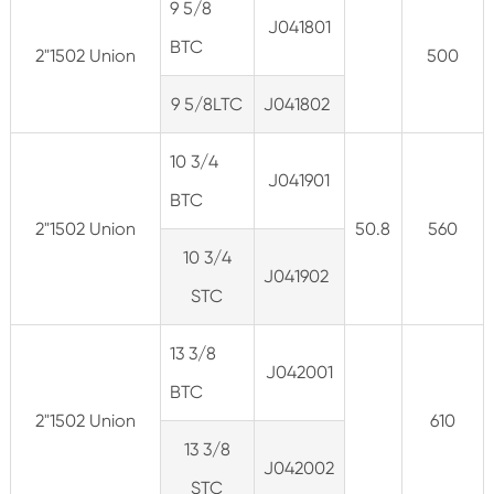
9 5/8
J041801
BTC
2"1502 Union
500
9 5/8LTC
J041802
10 3/4
J041901
BTC
2"1502 Union
50.8
560
10 3/4
J041902
STC
13 3/8
J042001
BTC
2"1502 Union
610
13 3/8
J042002
STC