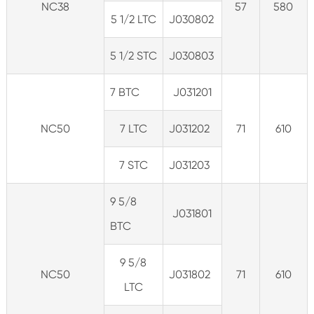
NC38
57
580
5 1/2 LTC
J030802
5 1/2 STC
J030803
7 BTC
J031201
NC50
7 LTC
J031202
71
610
7 STC
J031203
9 5/8
J031801
BTC
9 5/8
NC50
J031802
71
610
LTC