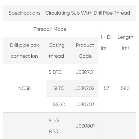
Specifications - Circulating Sub Wtth Drill Pipe Thread
Thread/ Model
I・D.
Length
Drill pipe box
Casing
Product
(m)
(m)
connect ion
thread
Code
5 BTC
J030701
NC38
5LTC
J030702
57
580
5STC
J030703
5 1/2
J030801
BTC