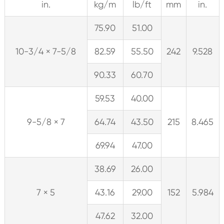
in.
kg/m
lb/ft
mm
in.
75.90
51.00
10-3/4 × 7-5/8
82.59
55.50
242
9.528
90.33
60.70
59.53
40.00
9-5/8 × 7
64.74
43.50
215
8.465
69.94
47.00
38.69
26.00
7 × 5
43.16
29.00
152
5.984
47.62
32.00