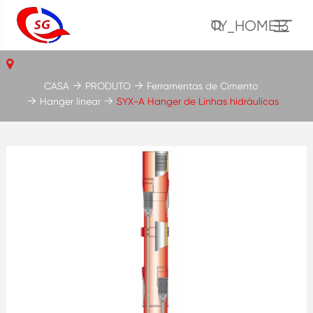
TY_HOME13
CASA
PRODUTO
Ferramentas de Cimento
Hanger linear
SYX-A Hanger de Linhas hidráulicas