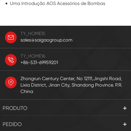
Uma Introdução AOS Acessórios de Bombas
TY_HOME15
sales@saigaogroup.com
TY_HOME16
+86-531-69959201
Zhongrun Century Center, No 12111,Jingshi Road,
Lixia District, Jinan City, Shandong Province. P.R.
China
PRODUTO
PEDIDO